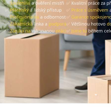
✅
Spolehliví
a ověření mistři
✅ Kvalitní práce za 
✅
Přátelský
a lidský přístup
✅
Práce s úsměvem
a
✅
Profesionalita
a odbornost
✅
Garance spokojeno
✅
Zákaznická
linka a
podpora
✅ Většinou hotovo
d
✅
Záruka na
vykonanou
práci
✅
Jsme tu
během cel