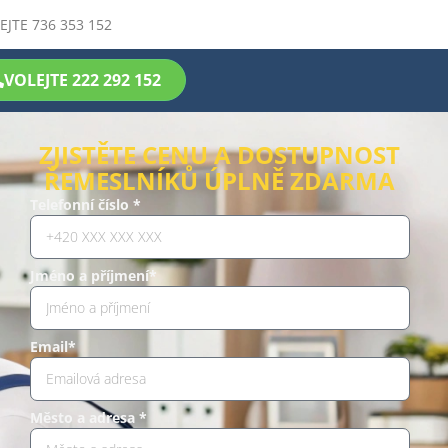
EJTE 736 353 152
VOLEJTE 222 292 152
ZJISTĚTE CENU A DOSTUPNOST
ŘEMESLNÍKŮ ÚPLNĚ ZDARMA
Telefonní číslo *
Jméno a příjmení*
Email*
Město a adresa *