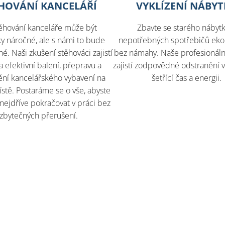
HOVÁNÍ KANCELÁŘÍ
VYKLÍZENÍ NÁBY
ěhování kanceláře může být
Zbavte se starého nábyt
cky náročné, ale s námi to bude
nepotřebných spotřebičů ekol
. Naši zkušení stěhováci zajistí
bez námahy. Naše profesionální
a efektivní balení, přepravu a
zajistí zodpovědné odstranění v
ění kancelářského vybavení na
šetřící čas a energii.
tě. Postaráme se o vše, abyste
nejdříve pokračovat v práci bez
zbytečných přerušení.​