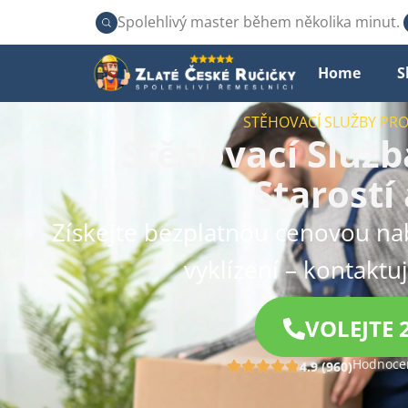
Spolehlivý master během několika minut.
Home
S
STĚHOVACÍ SLUŽBY PR
Stěhovací Služba
Starostí
Získejte bezplatnou cenovou na
vyklízení – kontaktu
VOLEJTE 
Hodnocen
4.9 (960)