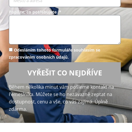
Popište, co potřebujete *
Odesláním tohoto formuláře souhlasím se
zpracováním osobních údajů.
VYŘEŠIT CO NEJDŘÍVE
Během několika minut vám pošleme kontakt na
řemeslníka. Můžete se ho nezávazně zeptat na
dostupnost, cenu a vše, co vás zajímá. Úplně
zdarma.