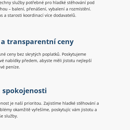
echny služby potřebné pro hladké stěhování pod
hou – balení, přenášení, vybalení a rozmístění.
as a starosti koordinací více dodavatelů.
 a transparentní ceny
sné ceny bez skrytých poplatků. Poskytujeme
é nabídky předem, abyste měli jistotu nejlepší
vé peníze.
 spokojenosti
nost je naší prioritou. Zajistíme hladké stěhování a
oblémy okamžitě vyřešíme, poskytujíc vám jistotu a
e služby.