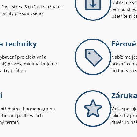
Nabízíme vš
 čas i stres. S našimi službami
jednou střec
 rychlý přesun všeho
Ušetříte si č
a techniky
Férové
ybavení pro efektivní a
Nabízíme ja
chlý proces, minimalizujeme
přesné cenov
ladký průběh.
hodnoty za s
í
Záruka
 potřebám a harmonogramu.
Vaše spokoje
těhování podle vašich
jakékoliv pr
iný termín
důvěru v naš