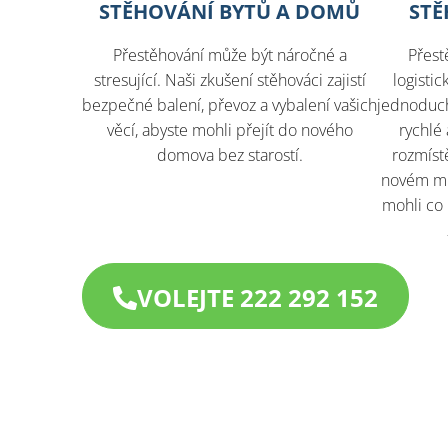
STĚHOVÁNÍ BYTŮ A DOMŮ
STĚ
Přestěhování může být náročné a
Přest
stresující. Naši zkušení stěhováci zajistí
logisti
bezpečné balení, převoz a vybalení vašich
jednoduché
věcí, abyste mohli přejít do nového
rychlé 
domova bez starostí.
rozmíst
novém mís
mohli co 
VOLEJTE 222 292 152