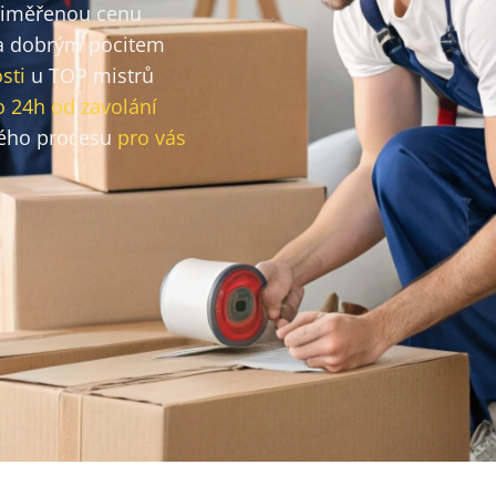
přiměřenou cenu
 dobrým pocitem
sti
u TOP mistrů
o 24h od zavolání
ého procesu
pro vás