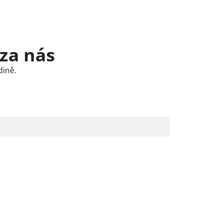
 za nás
dině.