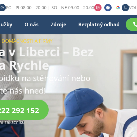
PO - PI 08:00 - 20:00 | SO - NE 09:00 - 20:00
VOL
lužby
O nás
Zdroje
Bezplatný odhad
O DOMÁCNOSTI A FIRMY
 v Liberci – Bez
 a Rychle
bídku na stěhování nebo
jte nás hned!
222 292 152
í zákazníků