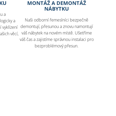
TKU
MONTÁŽ A DEMONTÁŽ
NÁBYTKU
ku a
Naši odborní řemeslníci bezpečně
ogicky a
demontují, přesunou a znovu namontují
 vyklízení
váš nábytek na novém místě. Ušetříme
ašich věcí,
váš čas a zajistíme správnou instalaci pro
bezproblémový přesun.