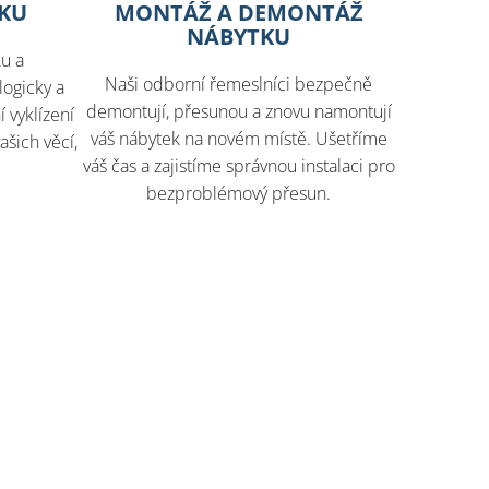
TKU
MONTÁŽ A DEMONTÁŽ
NÁBYTKU
ku a
Naši odborní řemeslníci bezpečně
ogicky a
demontují, přesunou a znovu namontují
 vyklízení
váš nábytek na novém místě. Ušetříme
ašich věcí,
váš čas a zajistíme správnou instalaci pro
bezproblémový přesun.