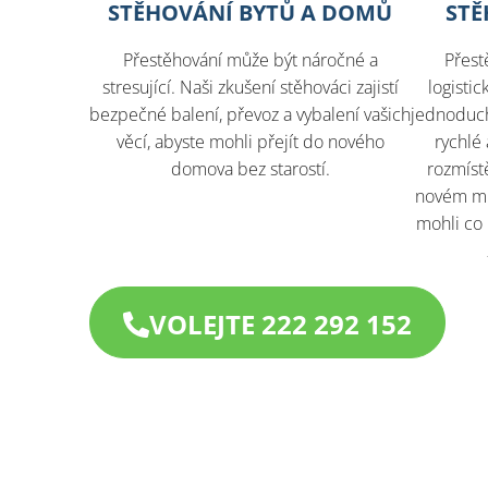
STĚHOVÁNÍ BYTŮ A DOMŮ
STĚ
Přestěhování může být náročné a
Přest
stresující. Naši zkušení stěhováci zajistí
logisti
bezpečné balení, převoz a vybalení vašich
jednoduché
věcí, abyste mohli přejít do nového
rychlé 
domova bez starostí.
rozmíst
novém mís
mohli co 
VOLEJTE 222 292 152