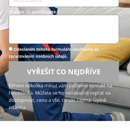
Popište, co potřebujete *
Odesláním tohoto formuláře souhlasím se
zpracováním osobních údajů.
VYŘEŠIT CO NEJDŘÍVE
Během několika minut vám pošleme kontakt na
řemeslníka. Můžete se ho nezávazně zeptat na
dostupnost, cenu a vše, co vás zajímá. Úplně
zdarma.