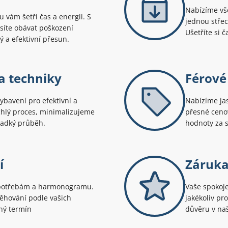
Nabízíme vš
 vám šetří čas a energii. S
jednou střec
íte obávat poškození
Ušetříte si č
 a efektivní přesun.
a techniky
Férové
ybavení pro efektivní a
Nabízíme ja
chlý proces, minimalizujeme
přesné cenov
ladký průběh.
hodnoty za s
í
Záruka
 potřebám a harmonogramu.
Vaše spokoje
těhování podle vašich
jakékoliv pr
iný termín
důvěru v naš