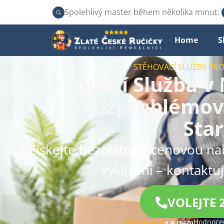
Spolehlivý master během několika minut.
Home
S
STĚHOVACÍ SLUŽBY PR
Stěhovací Služba v
a Bezproblémov
Star
Získejte bezplatnou cenovou na
vyklízení – kontaktu
VOLEJTE 
Hodnocen
4.9 (960)