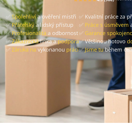
✅
Spolehliví
a ověření mistři
✅ Kvalitní práce za 
✅
Přátelský
a lidský přístup
✅
Práce s úsměvem
a
✅
Profesionalita
a odbornost
✅
Garance spokojeno
✅
Zákaznická
linka a
podpora
✅ Většinou hotovo
d
✅
Záruka na
vykonanou
práci
✅
Jsme tu
během cel