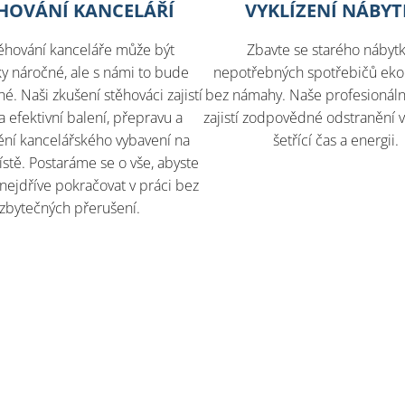
HOVÁNÍ KANCELÁŘÍ
VYKLÍZENÍ NÁBY
ěhování kanceláře může být
Zbavte se starého nábyt
cky náročné, ale s námi to bude
nepotřebných spotřebičů ekol
. Naši zkušení stěhováci zajistí
bez námahy. Naše profesionální
a efektivní balení, přepravu a
zajistí zodpovědné odstranění v
ění kancelářského vybavení na
šetřící čas a energii.
tě. Postaráme se o vše, abyste
nejdříve pokračovat v práci bez
zbytečných přerušení.​