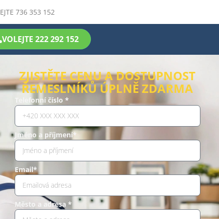
EJTE 736 353 152
VOLEJTE 222 292 152
ZJISTĚTE CENU A DOSTUPNOST
ŘEMESLNÍKŮ ÚPLNĚ ZDARMA
Telefonní číslo *
Jméno a příjmení*
Email*
Město a adresa *