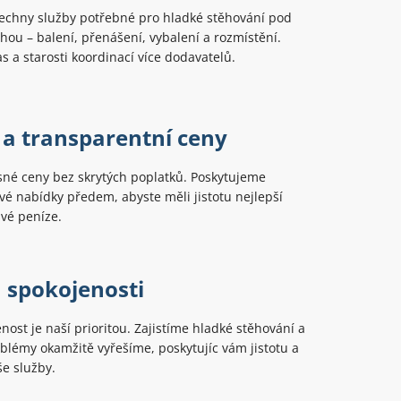
echny služby potřebné pro hladké stěhování pod
hou – balení, přenášení, vybalení a rozmístění.
as a starosti koordinací více dodavatelů.
 a transparentní ceny
sné ceny bez skrytých poplatků. Poskytujeme
é nabídky předem, abyste měli jistotu nejlepší
vé peníze.
 spokojenosti
nost je naší prioritou. Zajistíme hladké stěhování a
oblémy okamžitě vyřešíme, poskytujíc vám jistotu a
e služby.