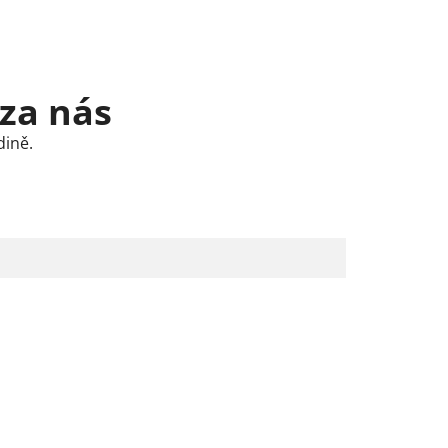
 za nás
dině.