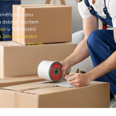
přiměřenou cenu
 dobrým pocitem
sti
u TOP mistrů
o 24h od zavolání
ého procesu
pro vás