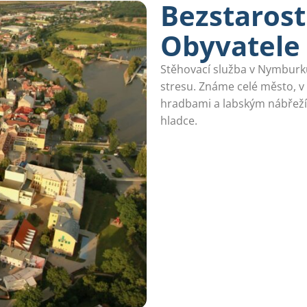
Bezstarost
Obyvatele
Stěhovací služba v Nymburk
stresu. Známe celé město, 
hradbami a labským nábřeží
hladce.