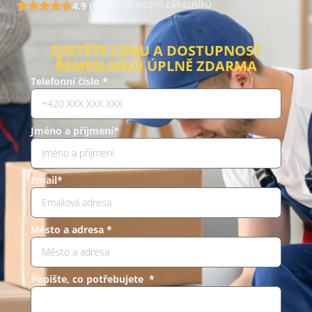
Hodnocení zákazníků
4.9 (960)
ZJISTĚTE CENU A DOSTUPNOST
ŘEMESLNÍKŮ ÚPLNĚ ZDARMA
Telefonní číslo *
Jméno a příjmení*
Email*
Město a adresa *
Popište, co potřebujete *