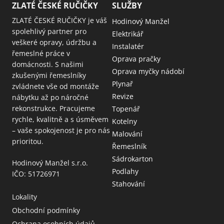
ZLATÉ ČESKÉ RUČIČKY
SLUŽBY
ZLATÉ ČESKÉ RUČIČKY je váš
Hodinový Manžel
spolehlivý partner pro
Elektrikář
veškeré opravy, údržbu a
Instalatér
řemeslné práce v
Oprava pračky
domácnosti. S našimi
Oprava myčky nádobí
zkušenými řemeslníky
Plynař
zvládnete vše od montáže
Revize
nábytku až po náročné
rekonstrukce. Pracujeme
Topenář
rychle, kvalitně a s úsměvem
Kotelny
– vaše spokojenost je pro nás
Malování
prioritou.
Řemeslník
Sádrokarton
Hodinový Manžel s.r.o.
Podlahy
IČO: 51726971
Stahování
Lokality
Obchodní podmínky
Ochrana osobních údajů