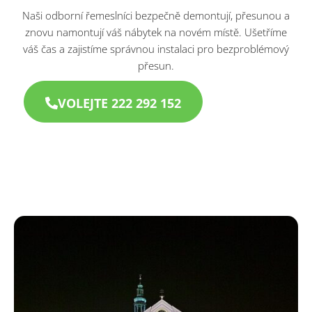
Naši odborní řemeslníci bezpečně demontují, přesunou a
znovu namontují váš nábytek na novém místě. Ušetříme
váš čas a zajistíme správnou instalaci pro bezproblémový
přesun.
VOLEJTE 222 292 152