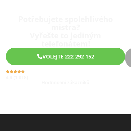
Potřebujete spolehlivého
mistra?
Vyřešte to jediným
telefonátem!
VOLEJTE 222 292 152
4,9 (1.018)
Hodnocení zákazníků