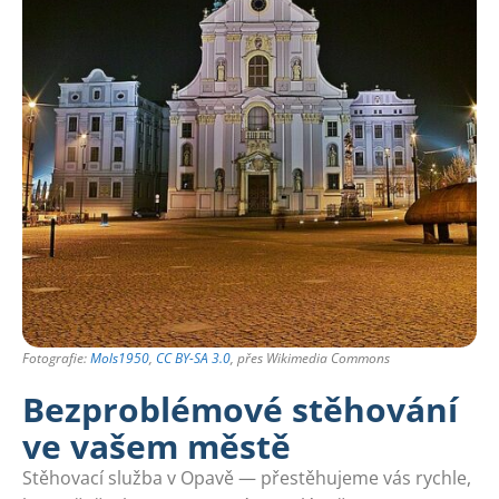
Fotografie:
Mols1950
,
CC BY-SA 3.0
, přes Wikimedia Commons
Bezproblémové stěhování
ve vašem městě
Stěhovací služba v Opavě — přestěhujeme vás rychle,