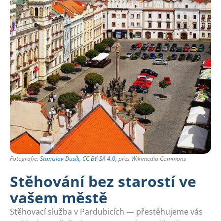
Fotografie:
Stanislav Dusík
,
CC BY-SA 4.0
, přes Wikimedia Commons
Stěhování bez starostí ve
vašem městě
Stěhovací služba v Pardubicích — přestěhujeme vás