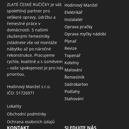
ZLATÉ ČESKÉ RUČIČKY je váš
Hodinový Manžel
spolehlivý partner pro
Elektrikář
veškeré opravy, údržbu a
Instalatér
řemeslné práce v
Oprava pračky
domácnosti. S našimi
Oprava myčky nádobí
zkušenými řemeslníky
Plynař
zvládnete vše od montáže
Revize
nábytku až po náročné
rekonstrukce. Pracujeme
Topenář
rychle, kvalitně a s úsměvem
Kotelny
– vaše spokojenost je pro nás
Malování
prioritou.
Řemeslník
Sádrokarton
Hodinový Manžel s.r.o.
Podlahy
IČO: 51726971
Stahování
Lokality
Obchodní podmínky
Ochrana osobních údajů
KONTAKT
SLEDUJTE NÁS