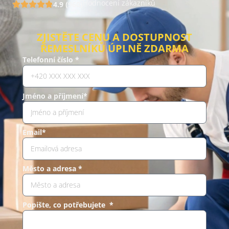
Hodnocení zákazníků
4.9 (960)
ZJISTĚTE CENU A DOSTUPNOST
ŘEMESLNÍKŮ ÚPLNĚ ZDARMA
Telefonní číslo *
Jméno a příjmení*
Email*
Město a adresa *
Popište, co potřebujete *