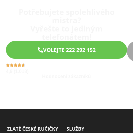
Potřebujete spolehlivého
mistra?
Vyřešte to jediným
telefonátem!
VOLEJTE 222 292 152
4,9 (1.018)
Hodnocení zákazníků
ZLATÉ ČESKÉ RUČIČKY
SLUŽBY