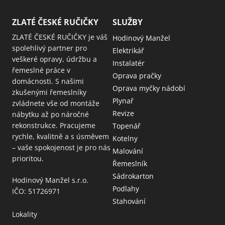
ZLATÉ ČESKÉ RUČIČKY
SLUŽBY
ZLATÉ ČESKÉ RUČIČKY je váš
Hodinový Manžel
spolehlivý partner pro
Elektrikář
veškeré opravy, údržbu a
Instalatér
řemeslné práce v
Oprava pračky
domácnosti. S našimi
Oprava myčky nádobí
zkušenými řemeslníky
Plynař
zvládnete vše od montáže
Revize
nábytku až po náročné
rekonstrukce. Pracujeme
Topenář
rychle, kvalitně a s úsměvem
Kotelny
– vaše spokojenost je pro nás
Malování
prioritou.
Řemeslník
Sádrokarton
Hodinový Manžel s.r.o.
Podlahy
IČO: 51726971
Stahování
Lokality