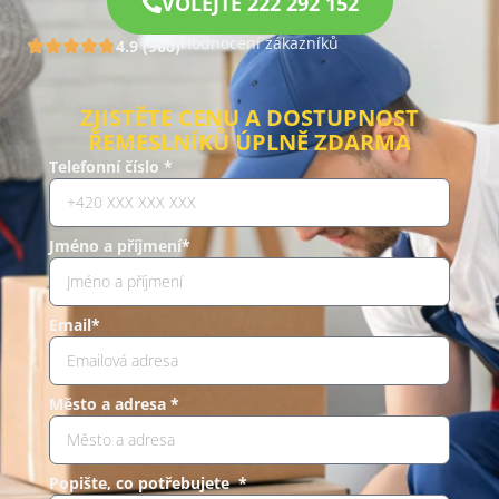
VOLEJTE 222 292 152
Hodnocení zákazníků
4.9 (960)
ZJISTĚTE CENU A DOSTUPNOST
ŘEMESLNÍKŮ ÚPLNĚ ZDARMA
Telefonní číslo *
Jméno a příjmení*
Email*
Město a adresa *
Popište, co potřebujete *