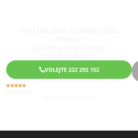
Potřebujete spolehlivého
mistra?
Vyřešte to jediným
telefonátem!
VOLEJTE 222 292 152
4,9 (1.018)
Hodnocení zákazníků