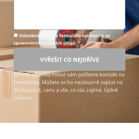
Odesláním tohoto formuláře souhlasím se
zpracováním osobních údajů.
VYŘEŠIT CO NEJDŘÍVE
Během několika minut vám pošleme kontakt na
řemeslníka. Můžete se ho nezávazně zeptat na
dostupnost, cenu a vše, co vás zajímá. Úplně
zdarma.