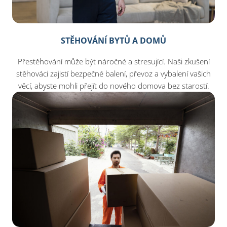
STĚHOVÁNÍ BYTŮ A DOMŮ
Přestěhování může být náročné a stresující. Naši zkušení
stěhováci zajistí bezpečné balení, převoz a vybalení vašich
věcí, abyste mohli přejít do nového domova bez starostí.