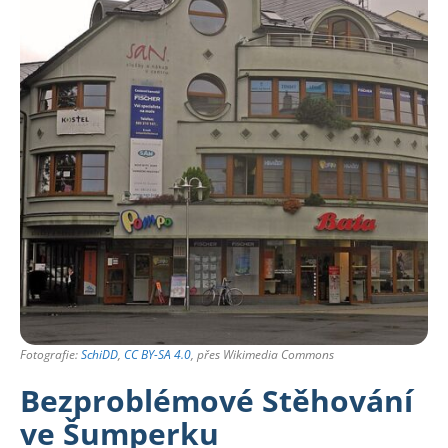
Fotografie:
SchiDD
,
CC BY-SA 4.0
, přes Wikimedia Commons
Bezproblémové Stěhování
ve Šumperku