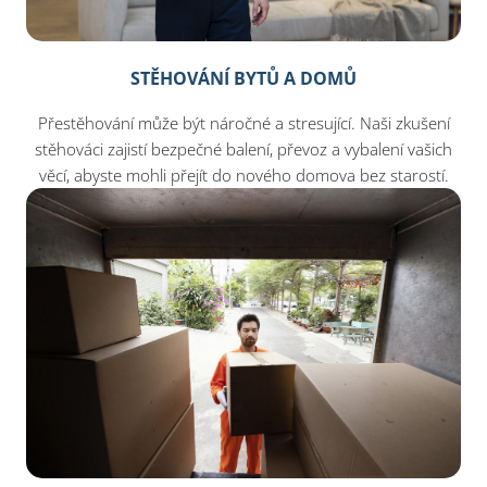
STĚHOVÁNÍ BYTŮ A DOMŮ
Přestěhování může být náročné a stresující. Naši zkušení
stěhováci zajistí bezpečné balení, převoz a vybalení vašich
věcí, abyste mohli přejít do nového domova bez starostí.