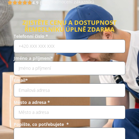
Hodnocení zákazníků
4.9 (960)
ZJISTĚTE CENU A DOSTUPNOST
ŘEMESLNÍKŮ ÚPLNĚ ZDARMA
Telefonní číslo *
Jméno a příjmení*
Email*
Město a adresa *
Popište, co potřebujete *