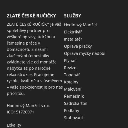
ZLATÉ ČESKÉ RUČIČKY
SLUŽBY
ZLATÉ ČESKÉ RUČIČKY je váš
Hodinový Manžel
spolehlivý partner pro
Elektrikář
veškeré opravy, údržbu a
Instalatér
řemeslné práce v
Oprava pračky
domácnosti. S našimi
Oprava myčky nádobí
zkušenými řemeslníky
Plynař
zvládnete vše od montáže
Revize
nábytku až po náročné
rekonstrukce. Pracujeme
Topenář
rychle, kvalitně a s úsměvem
Kotelny
– vaše spokojenost je pro nás
Malování
prioritou.
Řemeslník
Sádrokarton
Hodinový Manžel s.r.o.
Podlahy
IČO: 51726971
Stahování
Lokality