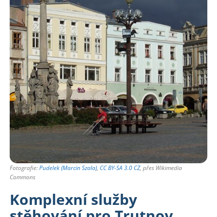
Fotografie:
Pudelek (Marcin Szala)
,
CC BY-SA 3.0 CZ
, přes Wikimedia
Commons
Komplexní služby
stěhování pro Trutnov