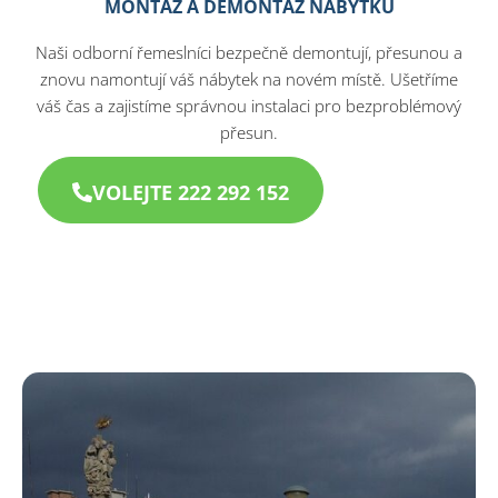
MONTÁŽ A DEMONTÁŽ NÁBYTKU
Naši odborní řemeslníci bezpečně demontují, přesunou a
znovu namontují váš nábytek na novém místě. Ušetříme
váš čas a zajistíme správnou instalaci pro bezproblémový
přesun.
VOLEJTE 222 292 152