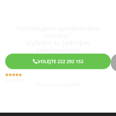
Potřebujete spolehlivého
mistra?
Vyřešte to jediným
telefonátem!
VOLEJTE 222 292 152
4,9 (1.018)
Hodnocení zákazníků