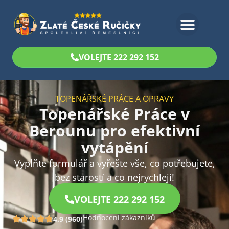
Bezplatný odhad
VOLEJTE 222 292 152
TOPENÁŘSKÉ PRÁCE A OPRAVY
Topenářské Práce v
Berounu pro efektivní
vytápění
Vyplňte formulář a vyřešte vše, co potřebujete,
bez starostí a co nejrychleji!
VOLEJTE 222 292 152
Hodnocení zákazníků
4.9 (960)