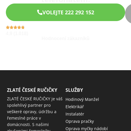
VOLEJTE 222 292 152
4,9 (1.018)
Hodnocení zákazníků
ZLATÉ ČESKÉ RUČIČKY
SLUŽBY
ZLATÉ ČESKÉ RUČIČKY je váš
Hodinový Manžel
spolehlivý partner pro
Elektrikář
veškeré opravy, údržbu a
Instalatér
řemeslné práce v
Oprava pračky
domácnosti. S našimi
Oprava myčky nádobí
zkušenými řemeslníky