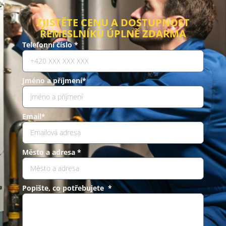
ZJISTĚTE CENU A DOSTUPNOST
ŘEMESLNÍKŮ ÚPLNĚ ZDARMA
Telefonní číslo *
Jméno a příjmení*
Email*
Město a adresa *
Popište, co potřebujete *