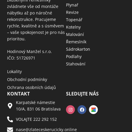
Plynař
zvládnete vše od montáže
Revize
nábytku až po náročné
rekonstrukce. Pracujeme
Topenář
rychle, kvalitně a s úsměvem
Kotelny
– vaše spokojenost je pro nás
Malování
prioritou.
Řemeslník
Sádrokarton
Hodinový Manžel s.r.o.
Podlahy
IČO: 51726971
Stahování
Lokality
Obchodní podmínky
Ochrana osobních údajů
KONTAKT
SLEDUJTE NÁS
Karpatské námestie
10/A, 831 06 Bratislava
VOLAJTE 222 292 152
nase@zlateceskerucicky.online