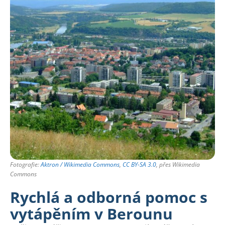
Fotografie:
Aktron / Wikimedia Commons
,
CC BY-SA 3.0
, přes Wikimedia
Commons
Rychlá a odborná pomoc s
vytápěním v Berounu