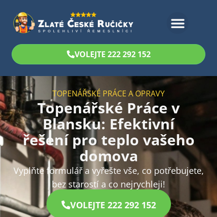
Bezplatný odhad
VOLEJTE 222 292 152
TOPENÁŘSKÉ PRÁCE A OPRAVY
Topenářské Práce v
Blansku: Efektivní
řešení pro teplo vašeho
domova
Vyplňte formulář a vyřešte vše, co potřebujete,
bez starostí a co nejrychleji!
VOLEJTE 222 292 152