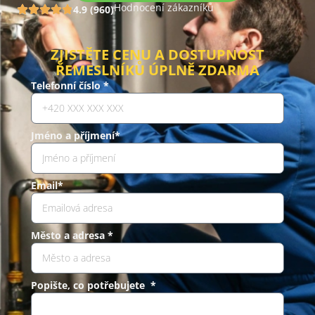
Hodnocení zákazníků
4.9 (960)
ZJISTĚTE CENU A DOSTUPNOST
ŘEMESLNÍKŮ ÚPLNĚ ZDARMA
Telefonní číslo *
Jméno a příjmení*
Email*
Město a adresa *
Popište, co potřebujete *