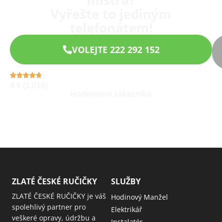
mistra?
Vyřešte to jediným
telefonátem!
VOLEJTE 222 292 152
4,9 (1.018)
Hodnocení zákazníků
ZLATÉ ČESKÉ RUČIČKY
SLUŽBY
ZLATÉ ČESKÉ RUČIČKY je váš
Hodinový Manžel
spolehlivý partner pro
Elektrikář
veškeré opravy, údržbu a
Instalatér