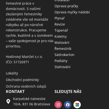
řemeslné práce v
Oprava pračky
domácnosti. S našimi
Oprava myčky nádobí
zkušenými řemeslníky
Plynař
zvládnete vše od montáže
Revize
nábytku až po náročné
rekonstrukce. Pracujeme
Topenář
rychle, kvalitně a s úsměvem
Kotelny
– vaše spokojenost je pro nás
Malování
prioritou.
Řemeslník
Sádrokarton
Hodinový Manžel s.r.o.
Podlahy
IČO: 51726971
Stahování
Lokality
Obchodní podmínky
Ochrana osobních údajů
KONTAKT
SLEDUJTE NÁS
Karpatské námestie
10/A, 831 06 Bratislava