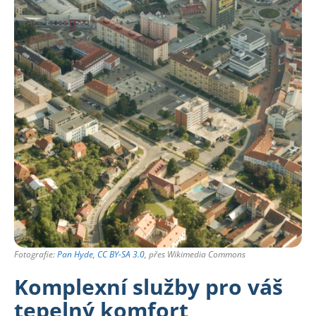
Fotografie:
Pan Hyde
,
CC BY-SA 3.0
, přes Wikimedia Commons
Komplexní služby pro váš
tepelný komfort