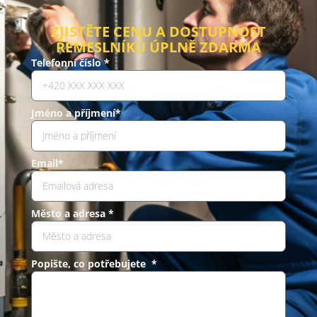
ZJISTĚTE CENU A DOSTUPNOST
ŘEMESLNÍKŮ ÚPLNĚ ZDARMA
Telefonní číslo *
Jméno a příjmení*
Email*
Město a adresa *
Popište, co potřebujete *