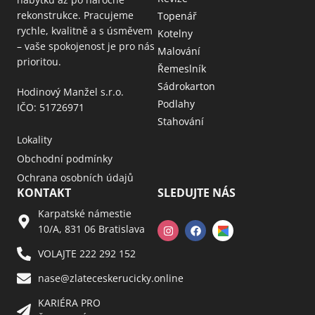
rekonstrukce. Pracujeme
Topenář
rychle, kvalitně a s úsměvem
Kotelny
– vaše spokojenost je pro nás
Malování
prioritou.
Řemeslník
Sádrokarton
Hodinový Manžel s.r.o.
Podlahy
IČO: 51726971
Stahování
Lokality
Obchodní podmínky
Ochrana osobních údajů
KONTAKT
SLEDUJTE NÁS
Karpatské námestie
10/A, 831 06 Bratislava
VOLAJTE 222 292 152
nase@zlateceskerucicky.online
KARIÉRA PRO