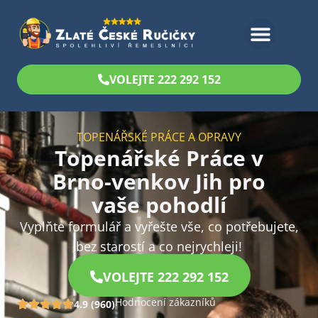
Bezplatný odhad
VOLEJTE 222 292 152
TOPENÁŘSKÉ PRÁCE A OPRAVY
Topenářské Práce v
Brno-venkov Jih pro
vaše pohodlí
Vyplňte formulář a vyřešte vše, co potřebujete,
bez starostí a co nejrychleji!
VOLEJTE 222 292 152
Hodnocení zákazníků
4.9 (960)