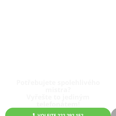
Potřebujete spolehlivého
mistra?
Vyřešte to jediným
telefonátem!
VOLEJTE 222 292 152