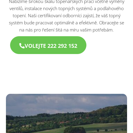
Nabízíme širokou škálu topenářských prací včetně výměny
ventilů, instalace nových topných systémů a podlahového
topení. Naši certifikovaní odborníci zajistí, že váš topný
systém bude pracovat optimálně a efektivně. Obracejte se
na nás pro řešení šitá na míru vašim potřebám.
VOLEJTE 222 292 152