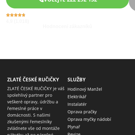
4,9 (1.018)
Hodnocení zákazníků
ZLATÉ ČESKÉ RUČIČKY
SLUŽBY
ZLATÉ ČESKÉ RUČIČKY je váš
Hodinový Manžel
spolehlivý partner pro
Elektrikář
veškeré opravy, údržbu a
Instalatér
řemeslné práce v
Oprava pračky
domácnosti. S našimi
Oprava myčky nádobí
zkušenými řemeslníky
Plynař
zvládnete vše od montáže
Revize
nábytku až po náročné