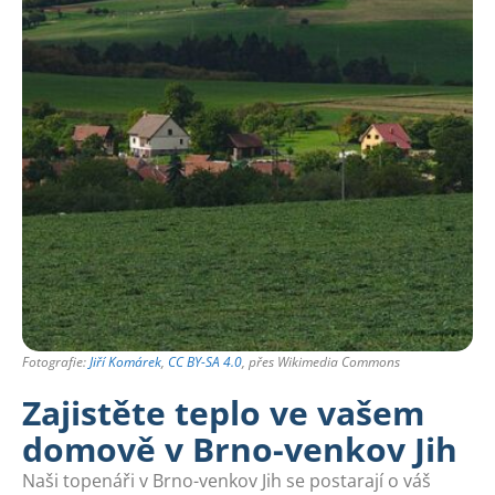
Fotografie:
Jiří Komárek
,
CC BY-SA 4.0
, přes Wikimedia Commons
Zajistěte teplo ve vašem
domově v Brno-venkov Jih
Naši topenáři v Brno-venkov Jih se postarají o váš