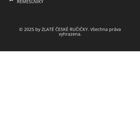
ŘEMESLNÍKY
© 2025 by ZLATÉ ČESKÉ RUČIČKY. Všechna práva
vyhrazena.