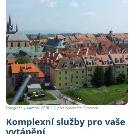
Fotografie:
J. Kachna
,
CC BY 3.0
, přes Wikimedia Commons
Komplexní služby pro vaše
vytápění