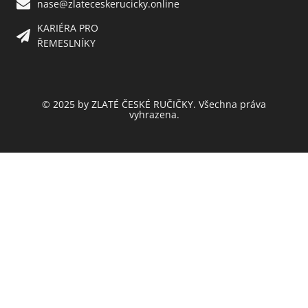
nase@zlateceskerucicky.online
KARIÉRA PRO
ŘEMESLNÍKY
© 2025 by ZLATÉ ČESKÉ RUČIČKY. Všechna práva
vyhrazena.