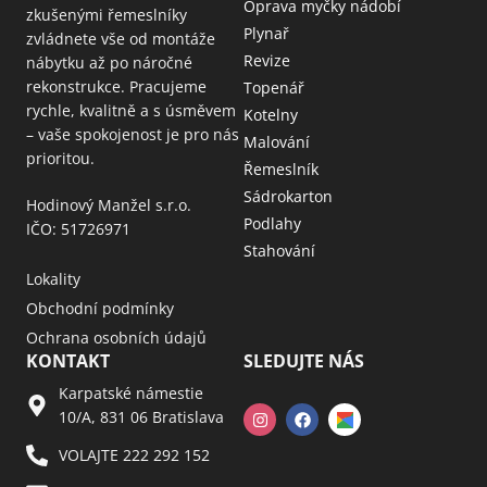
Oprava myčky nádobí
zkušenými řemeslníky
Plynař
zvládnete vše od montáže
Revize
nábytku až po náročné
rekonstrukce. Pracujeme
Topenář
rychle, kvalitně a s úsměvem
Kotelny
– vaše spokojenost je pro nás
Malování
prioritou.
Řemeslník
Sádrokarton
Hodinový Manžel s.r.o.
Podlahy
IČO: 51726971
Stahování
Lokality
Obchodní podmínky
Ochrana osobních údajů
KONTAKT
SLEDUJTE NÁS
Karpatské námestie
10/A, 831 06 Bratislava
VOLAJTE 222 292 152