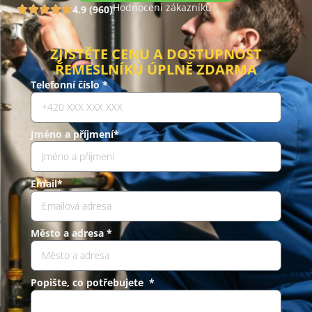
Hodnocení zákazníků
4.9 (960)
ZJISTĚTE CENU A DOSTUPNOST
ŘEMESLNÍKŮ ÚPLNĚ ZDARMA
Telefonní číslo *
Jméno a příjmení*
Email*
Město a adresa *
Popište, co potřebujete *