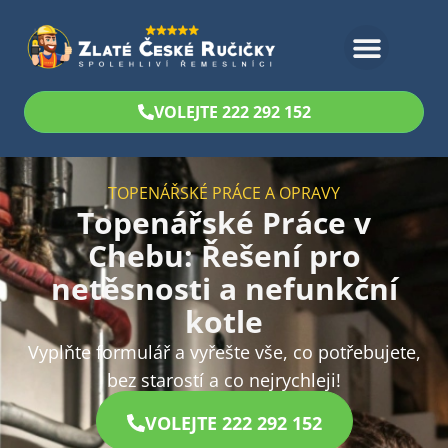
Bezplatný odhad
VOLEJTE 222 292 152
TOPENÁŘSKÉ PRÁCE A OPRAVY
Topenářské Práce v
Chebu: Řešení pro
netěsnosti a nefunkční
kotle
Vyplňte formulář a vyřešte vše, co potřebujete,
bez starostí a co nejrychleji!
VOLEJTE 222 292 152