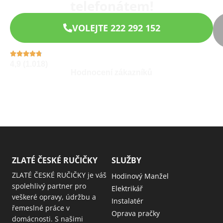
telefonátem!
VOLEJTE 222 292 152
4,9 (1.018)
Hodnocení zákazníků
ZLATÉ ČESKÉ RUČIČKY
SLUŽBY
ZLATÉ ČESKÉ RUČIČKY je váš
Hodinový Manžel
spolehlivý partner pro
Elektrikář
veškeré opravy, údržbu a
Instalatér
řemeslné práce v
Oprava pračky
domácnosti. S našimi