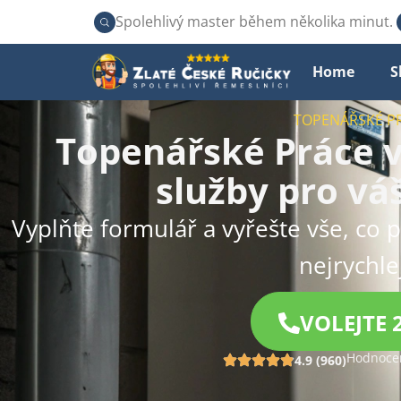
Spolehlivý master během několika minut.
Home
S
TOPENÁŘSKÉ P
Topenářské Práce v
služby pro vá
Vyplňte formulář a vyřešte vše, co p
nejrychlej
VOLEJTE 
Hodnocen
4.9 (960)