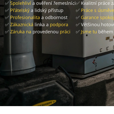
✅
Spolehliví
a ověření řemeslníci
✅ Kvalitní práce 
✅
Přátelský
a lidský přístup
✅
Práce s úsměv
✅
Profesionalita
a odbornost
✅
Garance spokoj
✅
Zákaznická
linka a
podpora
✅ Většinou hoto
✅
Záruka na
provedenou
práci
✅
Jsme tu
během 