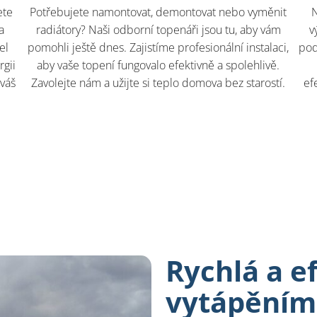
ete
Potřebujete namontovat, demontovat nebo vyměnit
N
a
radiátory? Naši odborní topenáři jsou tu, aby vám
v
el
pomohli ještě dnes. Zajistíme profesionální instalaci,
pod
rgii
aby vaše topení fungovalo efektivně a spolehlivě.
 váš
Zavolejte nám a užijte si teplo domova bez starostí.
ef
Rychlá a e
vytápěním