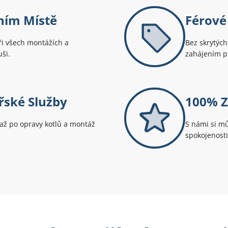
ním Místě
Férové
ři všech montážích a
Bez skrytých
ši.
zahájením pr
ské Služby
100% Z
až po opravy kotlů a montáž
S námi si mů
spokojenosti