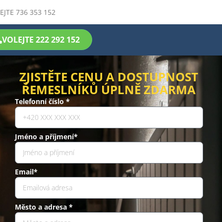
EJTE 736 353 152
VOLEJTE 222 292 152
ZJISTĚTE CENU A DOSTUPNOST
ŘEMESLNÍKŮ ÚPLNĚ ZDARMA
Telefonní číslo *
Jméno a příjmení*
Email*
Město a adresa *