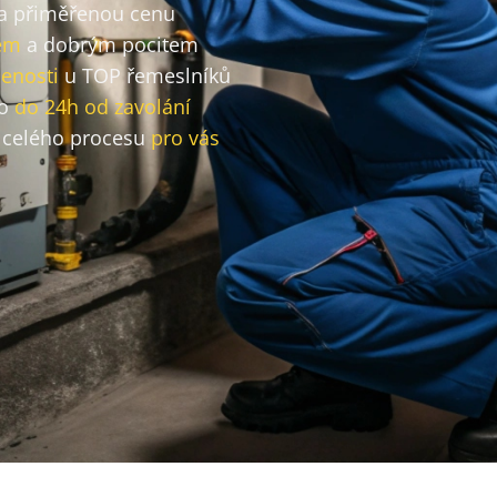
za přiměřenou cenu
em
a dobrým pocitem
enosti
u TOP řemeslníků
vo
do 24h od zavolání
celého procesu
pro vás