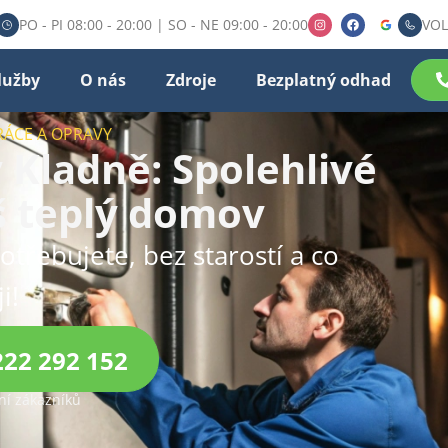
PO - PI 08:00 - 20:00 | SO - NE 09:00 - 20:00
VOL
lužby
O nás
Zdroje
Bezplatný odhad
RÁCE A OPRAVY
 Kladně: Spolehlivé
š teplý domov
otřebujete, bez starostí a co
i!
222 292 152
í zákazníků