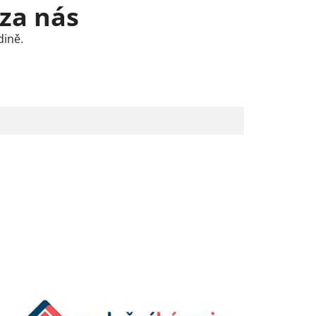
 za nás
dině.