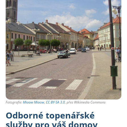
Fotografie:
Miaow Miaow
,
CC BY-SA 3.0
, přes Wikimedia Commons
Odborné topenářské
služby pro váš domov