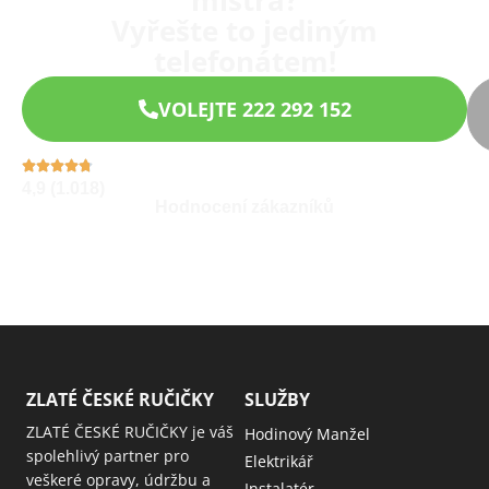
mistra?
Vyřešte to jediným
telefonátem!
VOLEJTE 222 292 152
4,9 (1.018)
Hodnocení zákazníků
ZLATÉ ČESKÉ RUČIČKY
SLUŽBY
ZLATÉ ČESKÉ RUČIČKY je váš
Hodinový Manžel
spolehlivý partner pro
Elektrikář
veškeré opravy, údržbu a
Instalatér