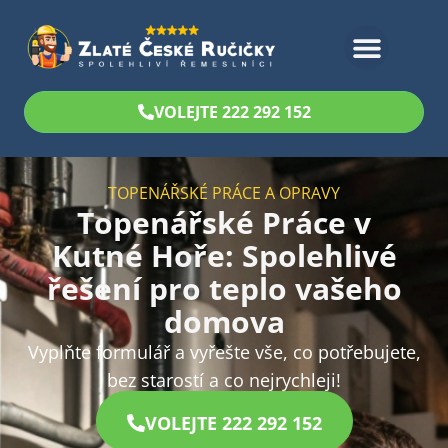
Bezplatný odhad
VOLEJTE 222 292 152
TOPENÁŘSKÉ PRÁCE A OPRAVY
Topenářské Práce v
Kutné Hoře: Spolehlivé
řešení pro teplo vašeho
domova
Vyplňte formulář a vyřešte vše, co potřebujete,
bez starostí a co nejrychleji!
VOLEJTE 222 292 152