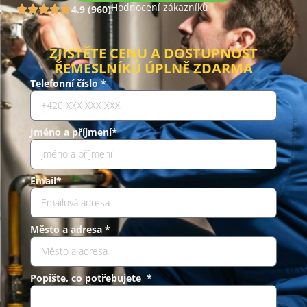
Hodnocení zákazníků
4.9 (960)
ZJISTĚTE CENU A DOSTUPNOST
ŘEMESLNÍKŮ ÚPLNĚ ZDARMA
Telefonní číslo *
Jméno a příjmení*
Email*
Město a adresa *
Popište, co potřebujete *