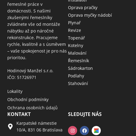
řemeslné práce v
Oprava pračky
domácnosti. S našimi
Oprava myčky nádobí
zkušenými řemeslníky
Plynař
zvládnete vše od montáže
Revize
nábytku až po náročné
rekonstrukce. Pracujeme
Topenář
rychle, kvalitně a s úsměvem
Kotelny
– vaše spokojenost je pro nás
Malování
prioritou.
Řemeslník
Sádrokarton
Hodinový Manžel s.r.o.
Podlahy
IČO: 51726971
Stahování
Lokality
Obchodní podmínky
Ochrana osobních údajů
KONTAKT
SLEDUJTE NÁS
Karpatské námestie
10/A, 831 06 Bratislava