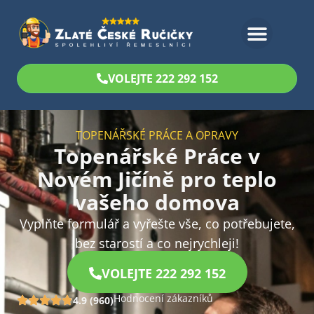
Bezplatný odhad
VOLEJTE 222 292 152
TOPENÁŘSKÉ PRÁCE A OPRAVY
Topenářské Práce v
Novém Jičíně pro teplo
vašeho domova
Vyplňte formulář a vyřešte vše, co potřebujete,
bez starostí a co nejrychleji!
VOLEJTE 222 292 152
Hodnocení zákazníků
4.9 (960)