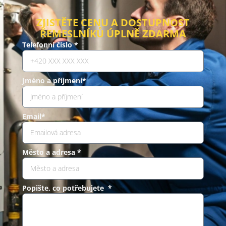
ZJISTĚTE CENU A DOSTUPNOST
ŘEMESLNÍKŮ ÚPLNĚ ZDARMA
Telefonní číslo *
Jméno a příjmení*
Email*
Město a adresa *
Popište, co potřebujete *