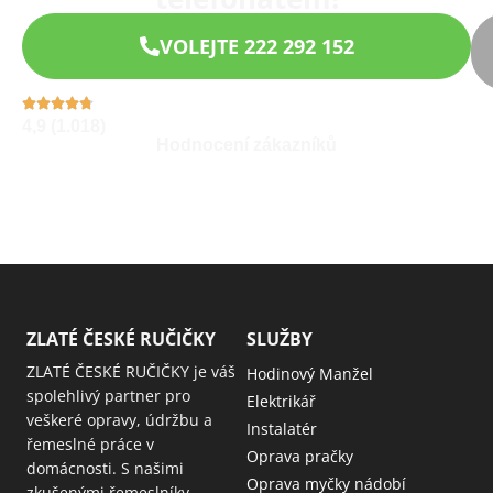
VOLEJTE 222 292 152
4,9 (1.018)
Hodnocení zákazníků
ZLATÉ ČESKÉ RUČIČKY
SLUŽBY
ZLATÉ ČESKÉ RUČIČKY je váš
Hodinový Manžel
spolehlivý partner pro
Elektrikář
veškeré opravy, údržbu a
Instalatér
řemeslné práce v
Oprava pračky
domácnosti. S našimi
Oprava myčky nádobí
zkušenými řemeslníky