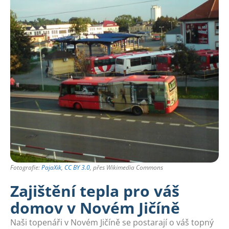
Fotografie:
PajaXik
,
CC BY 3.0
, přes Wikimedia Commons
Zajištění tepla pro váš
domov v Novém Jičíně
Naši topenáři v Novém Jičíně se postarají o váš topný