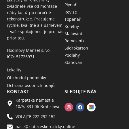
Plynař
zvládnete vše od montáže
Revize
nábytku až po náročné
rekonstrukce. Pracujeme
Topenář
rychle, kvalitně a s úsměvem
Kotelny
– vaše spokojenost je pro nás
Malování
prioritou.
Řemeslník
Sádrokarton
Hodinový Manžel s.r.o.
Podlahy
IČO: 51726971
Stahování
Lokality
Obchodní podmínky
Ochrana osobních údajů
KONTAKT
SLEDUJTE NÁS
Karpatské námestie
10/A, 831 06 Bratislava
VOLAJTE 222 292 152
nase@zlateceskerucicky.online