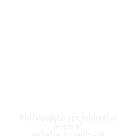
Potřebujete spolehlivého
mistra?
Vyřešte to jediným