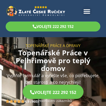
Bezplatný odhad
VOLEJTE 222 292 152
TOPENÁŘSKÉ PRÁCE A OPRAVY
Topenářské Práce v
Pelhřimově pro teplý
domov
Vyplňte formulář a vyřešte vše, co potřebujete,
bez starostí a co nejrychleji!
VOLEJTE 222 292 152
Hodnocení zákazníků
4.9 (960)