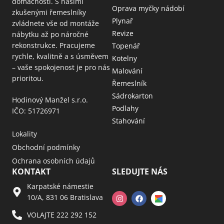
domácnosti. S našimi
Oprava myčky nádobí
zkušenými řemeslníky
Plynař
zvládnete vše od montáže
Revize
nábytku až po náročné
rekonstrukce. Pracujeme
Topenář
rychle, kvalitně a s úsměvem
Kotelny
– vaše spokojenost je pro nás
Malování
prioritou.
Řemeslník
Sádrokarton
Hodinový Manžel s.r.o.
Podlahy
IČO: 51726971
Stahování
Lokality
Obchodní podmínky
Ochrana osobních údajů
KONTAKT
SLEDUJTE NÁS
Karpatské námestie
10/A, 831 06 Bratislava
VOLAJTE 222 292 152