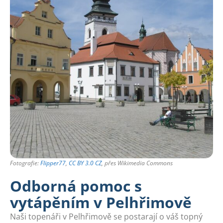
Fotografie:
Flipper77
,
CC BY 3.0 CZ
, přes Wikimedia Commons
Odborná pomoc s
vytápěním v Pelhřimově
Naši topenáři v Pelhřimově se postarají o váš topný