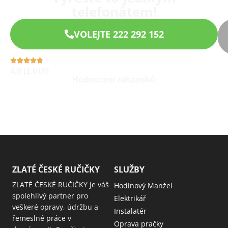
telefonátem!
VOLEJTE 222 292 152
4,9 (1.018)
Hodnocení zákazníků
ZLATÉ ČESKÉ RUČIČKY
SLUŽBY
ZLATÉ ČESKÉ RUČIČKY je váš
Hodinový Manžel
spolehlivý partner pro
Elektrikář
veškeré opravy, údržbu a
Instalatér
řemeslné práce v
Oprava pračky