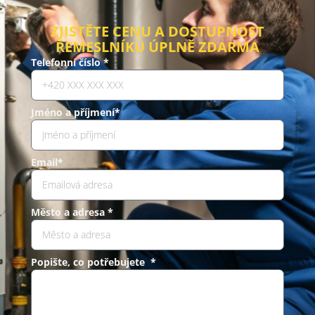
ZJISTĚTE CENU A DOSTUPNOST
ŘEMESLNÍKŮ ÚPLNĚ ZDARMA
Telefonní číslo *
Jméno a příjmení*
Email*
Město a adresa *
Popište, co potřebujete *