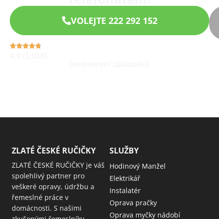
VOLEJTE 222 292 152
4,9 (1.018)
Hodnocení zákazníků
ZLATÉ ČESKÉ RUČIČKY
SLUŽBY
ZLATÉ ČESKÉ RUČIČKY je váš
Hodinový Manžel
spolehlivý partner pro
Elektrikář
veškeré opravy, údržbu a
Instalatér
řemeslné práce v
Oprava pračky
domácnosti. S našimi
Oprava myčky nádobí
zkušenými řemeslníky