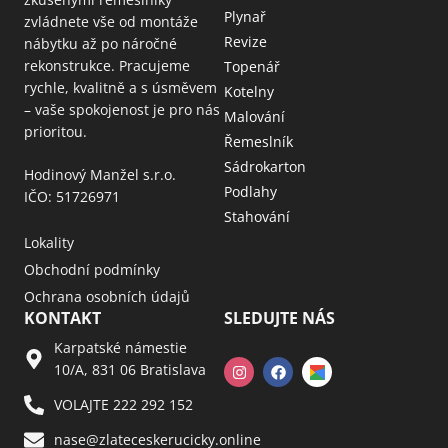
Plynař
zvládnete vše od montáže
Revize
nábytku až po náročné
rekonstrukce. Pracujeme
Topenář
rychle, kvalitně a s úsměvem
Kotelny
– vaše spokojenost je pro nás
Malování
prioritou.
Řemeslník
Sádrokarton
Hodinový Manžel s.r.o.
Podlahy
IČO: 51726971
Stahování
Lokality
Obchodní podmínky
Ochrana osobních údajů
KONTAKT
SLEDUJTE NÁS
Karpatské námestie
10/A, 831 06 Bratislava
VOLAJTE 222 292 152
nase@zlateceskerucicky.online