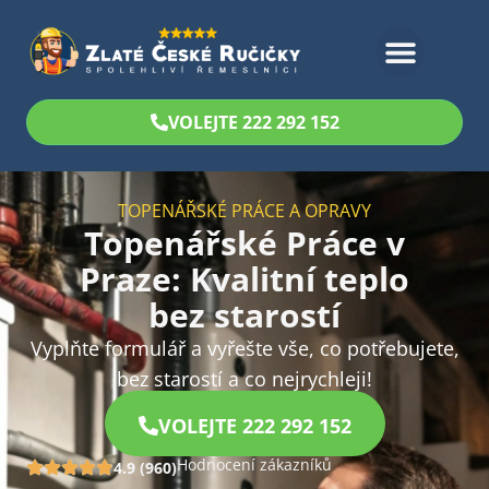
Bezplatný odhad
VOLEJTE 222 292 152
TOPENÁŘSKÉ PRÁCE A OPRAVY
Topenářské Práce v
Praze: Kvalitní teplo
bez starostí
Vyplňte formulář a vyřešte vše, co potřebujete,
bez starostí a co nejrychleji!
VOLEJTE 222 292 152
Hodnocení zákazníků
4.9 (960)