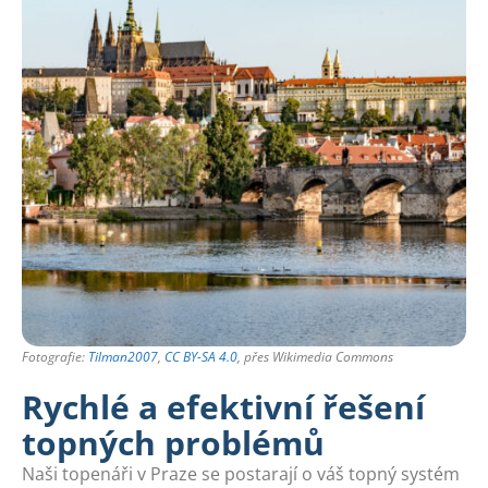
Fotografie:
Tilman2007
,
CC BY-SA 4.0
, přes Wikimedia Commons
Rychlé a efektivní řešení
topných problémů
Naši topenáři v Praze se postarají o váš topný systém