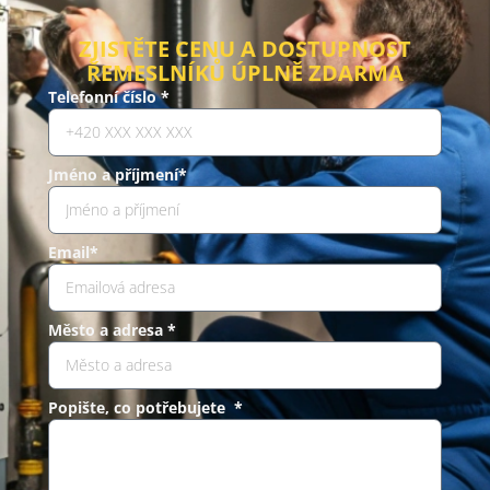
ZJISTĚTE CENU A DOSTUPNOST
ŘEMESLNÍKŮ ÚPLNĚ ZDARMA
Telefonní číslo *
Jméno a příjmení*
Email*
Město a adresa *
Popište, co potřebujete *