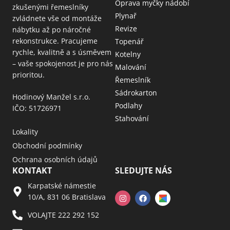
Oprava myčky nádobí
zkušenými řemeslníky
Plynař
zvládnete vše od montáže
Revize
nábytku až po náročné
rekonstrukce. Pracujeme
Topenář
rychle, kvalitně a s úsměvem
Kotelny
– vaše spokojenost je pro nás
Malování
prioritou.
Řemeslník
Sádrokarton
Hodinový Manžel s.r.o.
Podlahy
IČO: 51726971
Stahování
Lokality
Obchodní podmínky
Ochrana osobních údajů
KONTAKT
SLEDUJTE NÁS
Karpatské námestie
10/A, 831 06 Bratislava
VOLAJTE 222 292 152