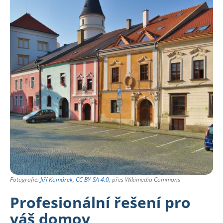
Fotografie:
Jiří Komárek
,
CC BY-SA 4.0
, přes Wikimedia Commons
Profesionální řešení pro
váš domov