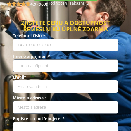
Hodnocení zákazníků
4.9 (960)
ZJISTĚTE CENU A DOSTUPNOST
ŘEMESLNÍKŮ ÚPLNĚ ZDARMA
Telefonní číslo *
Jméno a příjmení*
Email*
Město a adresa *
Popište, co potřebujete *