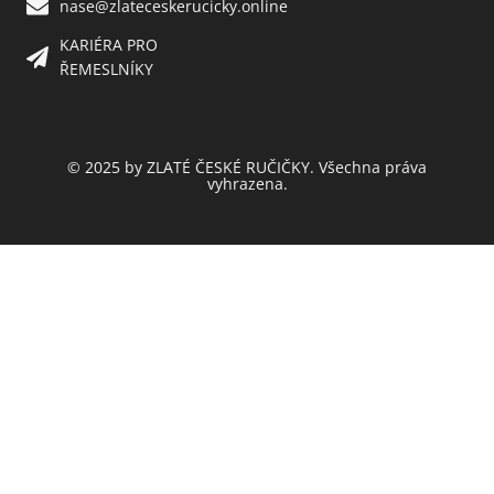
nase@zlateceskerucicky.online
KARIÉRA PRO
ŘEMESLNÍKY
© 2025 by ZLATÉ ČESKÉ RUČIČKY. Všechna práva
vyhrazena.