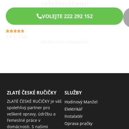
telefonátem!
VOLEJTE 222 292 152
4,9 (1.018)
Hodnocení zákazníků
ZLATÉ ČESKÉ RUČIČKY
SLUŽBY
ZLATÉ ČESKÉ RUČIČKY je váš
Hodinový Manžel
spolehlivý partner pro
Elektrikář
veškeré opravy, údržbu a
Instalatér
řemeslné práce v
Oprava pračky
domácnosti. S našimi