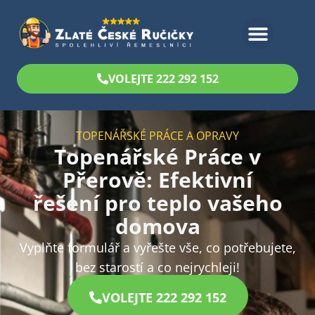
Bezplatný odhad
VOLEJTE 222 292 152
TOPENÁŘSKÉ PRÁCE A OPRAVY
Topenářské Práce v
Přerově: Efektivní
řešení pro teplo vašeho
domova
Vyplňte formulář a vyřešte vše, co potřebujete,
bez starostí a co nejrychleji!
VOLEJTE 222 292 152