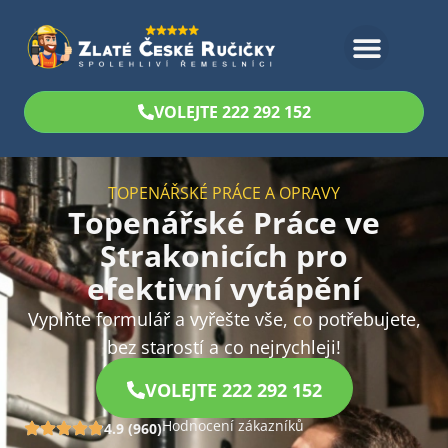
Bezplatný odhad
VOLEJTE 222 292 152
TOPENÁŘSKÉ PRÁCE A OPRAVY
Topenářské Práce ve
Strakonicích pro
efektivní vytápění
Vyplňte formulář a vyřešte vše, co potřebujete,
bez starostí a co nejrychleji!
VOLEJTE 222 292 152
Hodnocení zákazníků
4.9 (960)