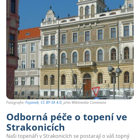
Fotografie:
Fojsinek
,
CC BY-SA 4.0
, přes Wikimedia Commons
Odborná péče o topení ve
Strakonicích
Naši topenáři v Strakonicích se postarají o váš topný