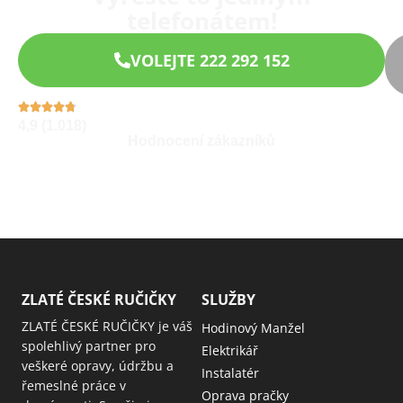
telefonátem!
VOLEJTE 222 292 152
4,9 (1.018)
Hodnocení zákazníků
ZLATÉ ČESKÉ RUČIČKY
SLUŽBY
ZLATÉ ČESKÉ RUČIČKY je váš
Hodinový Manžel
spolehlivý partner pro
Elektrikář
veškeré opravy, údržbu a
Instalatér
řemeslné práce v
Oprava pračky