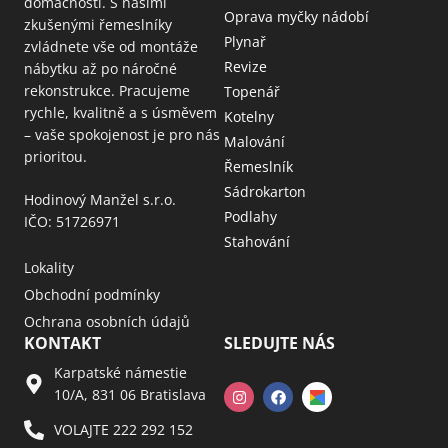
domácnosti. S našimi
Oprava myčky nádobí
zkušenými řemeslníky
Plynař
zvládnete vše od montáže
Revize
nábytku až po náročné
rekonstrukce. Pracujeme
Topenář
rychle, kvalitně a s úsměvem
Kotelny
– vaše spokojenost je pro nás
Malování
prioritou.
Řemeslník
Sádrokarton
Hodinový Manžel s.r.o.
Podlahy
IČO: 51726971
Stahování
Lokality
Obchodní podmínky
Ochrana osobních údajů
KONTAKT
SLEDUJTE NÁS
Karpatské námestie
10/A, 831 06 Bratislava
VOLAJTE 222 292 152