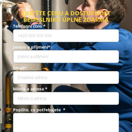
ZJISTĚTE CENU A DOSTUPNOST
ŘEMESLNÍKŮ ÚPLNĚ ZDARMA
Telefonní číslo *
Jméno a příjmení*
Email*
Město a adresa *
Popište, co potřebujete *