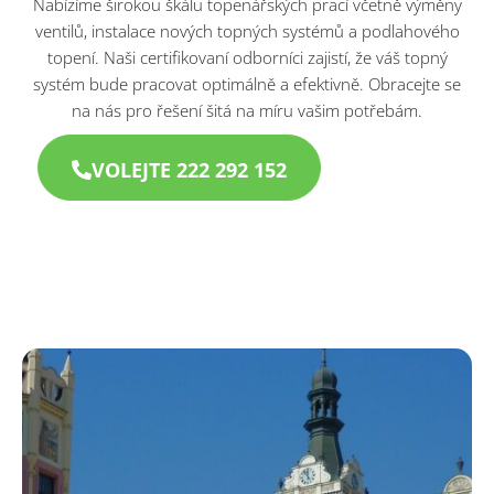
Nabízíme širokou škálu topenářských prací včetně výměny
ventilů, instalace nových topných systémů a podlahového
topení. Naši certifikovaní odborníci zajistí, že váš topný
systém bude pracovat optimálně a efektivně. Obracejte se
na nás pro řešení šitá na míru vašim potřebám.
VOLEJTE 222 292 152