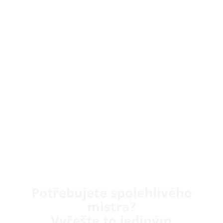
Potřebujete spolehlivého
mistra?
Vyřešte to jediným