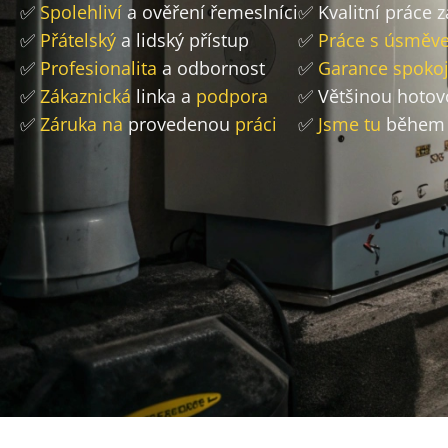
✅
Spolehliví
a ověření řemeslníci
✅ Kvalitní práce 
✅
Přátelský
a lidský přístup
✅
Práce s úsměv
✅
Profesionalita
a odbornost
✅
Garance spokoj
✅
Zákaznická
linka a
podpora
✅ Většinou hoto
✅
Záruka na
provedenou
práci
✅
Jsme tu
během 