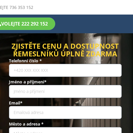
EJTE 736 353 152
VOLEJTE 222 292 152
ZJISTĚTE CENU A DOSTUPNOST
ŘEMESLNÍKŮ ÚPLNĚ ZDARMA
Telefonní číslo *
Jméno a příjmení*
Email*
Město a adresa *