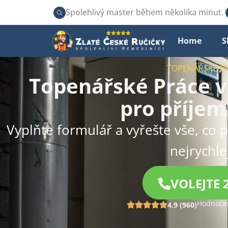
Spolehlivý master během několika minut.
Home
S
TOPENÁŘSKÉ P
Topenářské Práce v
pro příjem
Vyplňte formulář a vyřešte vše, co p
nejrychlej
VOLEJTE 
Hodnocen
4.9 (960)