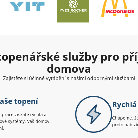
openářské služby pro př
domova
Zajistěte si účinné vytápění s našimi odbornými službami
vaše topení
Rychlá
 práce získáte rychlá a
Chápeme, že 
mové systémy. Váš domov
proto nabízí
ní.