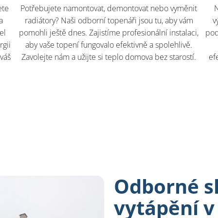
ete
Potřebujete namontovat, demontovat nebo vyměnit
N
a
radiátory? Naši odborní topenáři jsou tu, aby vám
v
el
pomohli ještě dnes. Zajistíme profesionální instalaci,
pod
rgii
aby vaše topení fungovalo efektivně a spolehlivě.
 váš
Zavolejte nám a užijte si teplo domova bez starostí.
ef
Odborné sl
vytápění 