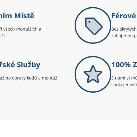
ním Místě
Férové
ři všech montážích a
Bez skrytých
ši.
zahájením pr
ské Služby
100% Z
až po opravy kotlů a montáž
S námi si mů
spokojenosti