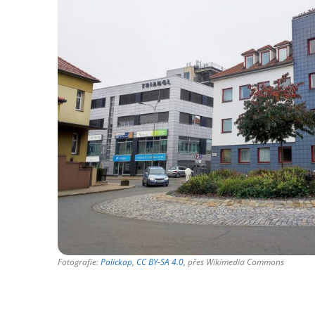
Fotografie:
Palickap
,
CC BY-SA 4.0
, přes Wikimedia Commons