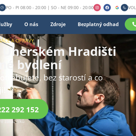
PO - PI 08:00 - 20:00 | SO - NE 09:00 - 20:00
VOL
lužby
O nás
Zdroje
Bezplatný odhad
RÁCE A OPRAVY
 Uherském Hradišti
né bydlení
otřebujete, bez starostí a co
i!
222 292 152
í zákazníků