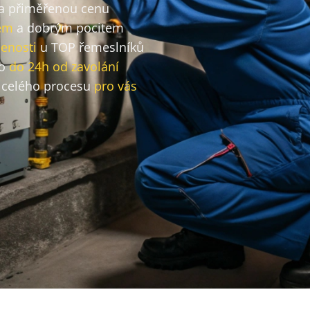
za přiměřenou cenu
em
a dobrým pocitem
enosti
u TOP řemeslníků
vo
do 24h od zavolání
celého procesu
pro vás