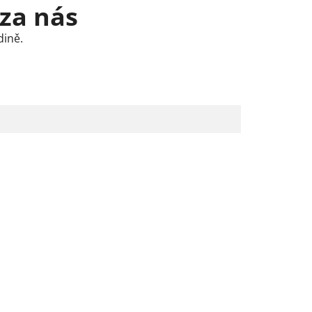
 za nás
dině.