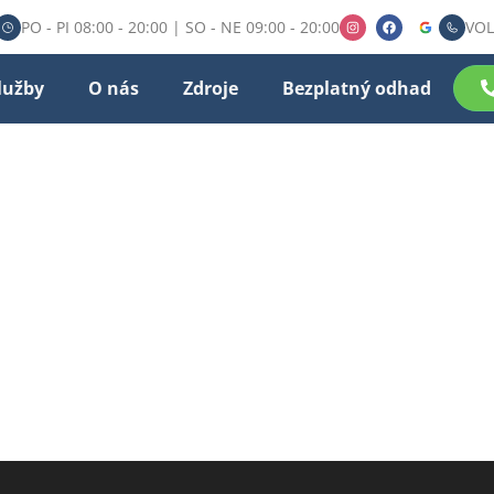
PO - PI 08:00 - 20:00 | SO - NE 09:00 - 20:00
VOL
lužby
O nás
Zdroje
Bezplatný odhad