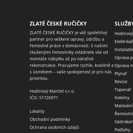
ZLATÉ ČESKÉ RUČIČKY
SLUŽB
ZLATÉ ČESKÉ RUČIČKY je váš spolehlivý
Hodinový
partner pro veškeré opravy, údržbu a
Elektriká
řemeslné práce v domácnosti. S našimi
Instalaté
zkušenými řemeslníky zvládnete vše od
Oprava p
montáže nábytku až po náročné
rekonstrukce. Pracujeme rychle, kvalitně a
Oprava m
s úsměvem – vaše spokojenost je pro nás
Plynař
prioritou.
Revize
Topenář
Hodinový Manžel s.r.o.
IČO: 51726971
Kotelny
Malování
Lokality
Řemeslní
Obchodní podmínky
Sádrokar
Ochrana osobních údajů
Podlahy