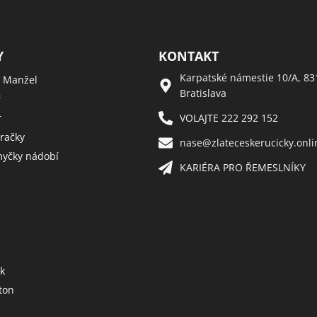
Y
KONTAKT
Karpatské námestie 10/A, 83
 Manžel
Bratislava
ř
r
VOLAJTE 222 292 152
račky
nase@zlateceskerucicky.onli
yčky nádobí
KARIÉRA PRO ŘEMESLNÍKY
k
ton